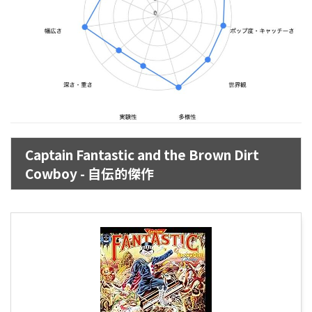
Captain Fantastic and the Brown Dirt
Cowboy - 自伝的傑作