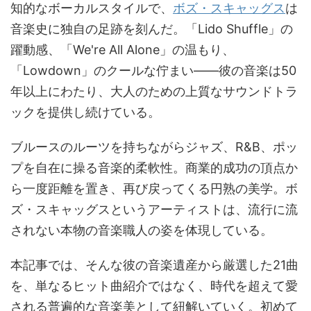
知的なボーカルスタイルで、
ボズ・スキャッグス
は
音楽史に独自の足跡を刻んだ。「Lido Shuffle」の
躍動感、「We're All Alone」の温もり、
「Lowdown」のクールな佇まい――彼の音楽は50
年以上にわたり、大人のための上質なサウンドトラ
ックを提供し続けている。
ブルースのルーツを持ちながらジャズ、R&B、ポッ
プを自在に操る音楽的柔軟性。商業的成功の頂点か
ら一度距離を置き、再び戻ってくる円熟の美学。ボ
ズ・スキャッグスというアーティストは、流行に流
されない本物の音楽職人の姿を体現している。
本記事では、そんな彼の音楽遺産から厳選した21曲
を、単なるヒット曲紹介ではなく、時代を超えて愛
される普遍的な音楽美として紐解いていく。初めて