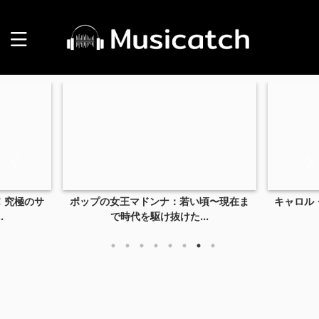
頃〜現在ま
キャロル・キングの名曲21選！代表曲か
フレデ
..
らバラードまでタ...