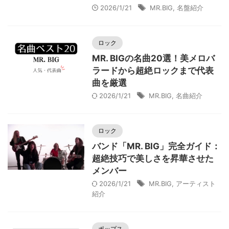
2026/1/21
MR.BIG
,
名盤紹介
ロック
MR. BIGの名曲20選！美メロバ
ラードから超絶ロックまで代表
曲を厳選
2026/1/21
MR.BIG
,
名曲紹介
ロック
バンド「MR. BIG」完全ガイド：
超絶技巧で美しさを昇華させた
メンバー
2026/1/21
MR.BIG
,
アーティスト
紹介
ポップス