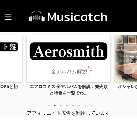
バムを解説：発売順
オシャレな洋楽21選！ハイセンスな曲を
でわ...
男女アーティスト...
アフィリエイト広告を利用しています