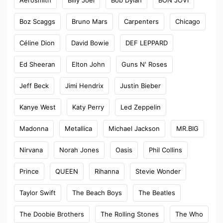
Aerosmith
Billy Joel
Bob Dylan
BON JOVI
Boz Scaggs
Bruno Mars
Carpenters
Chicago
Céline Dion
David Bowie
DEF LEPPARD
Ed Sheeran
Elton John
Guns N' Roses
Jeff Beck
Jimi Hendrix
Justin Bieber
Kanye West
Katy Perry
Led Zeppelin
Madonna
Metallica
Michael Jackson
MR.BIG
Nirvana
Norah Jones
Oasis
Phil Collins
Prince
QUEEN
Rihanna
Stevie Wonder
Taylor Swift
The Beach Boys
The Beatles
The Doobie Brothers
The Rolling Stones
The Who