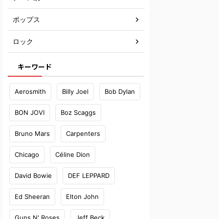
ポップス
ロック
キーワード
Aerosmith
Billy Joel
Bob Dylan
BON JOVI
Boz Scaggs
Bruno Mars
Carpenters
Chicago
Céline Dion
David Bowie
DEF LEPPARD
Ed Sheeran
Elton John
Guns N' Roses
Jeff Beck