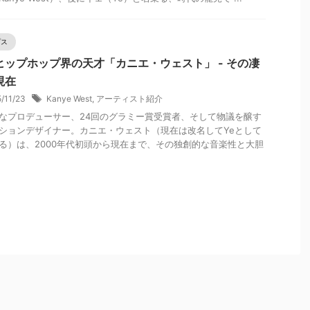
プス
ヒップホップ界の天才「カニエ・ウェスト」 - その凄
現在
5/11/23
Kanye West
,
アーティスト紹介
なプロデューサー、24回のグラミー賞受賞者、そして物議を醸す
ションデザイナー。カニエ・ウェスト（現在は改名してYeとして
る）は、2000年代初頭から現在まで、その独創的な音楽性と大胆