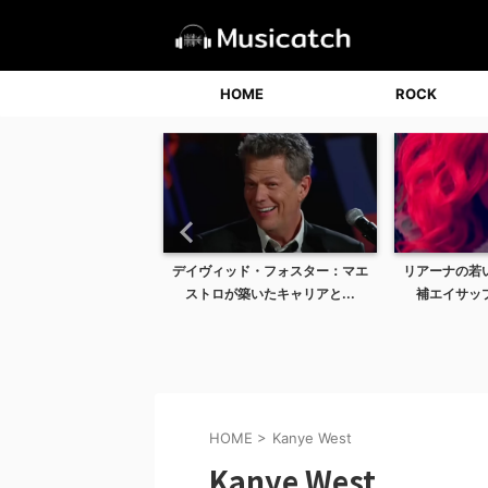
HOME
ROCK
！ザ・ビートルズのメン
デイヴィッド・フォスター：マエ
リアーナの若
フィールと凄さ：...
ストロが築いたキャリアと...
補エイサップ
HOME
>
Kanye West
Kanye West