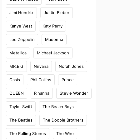
Jimi Hendrix
Justin Bieber
Kanye West
Katy Perry
Led Zeppelin
Madonna
Metallica
Michael Jackson
MR.BIG
Nirvana
Norah Jones
Oasis
Phil Collins
Prince
QUEEN
Rihanna
Stevie Wonder
Taylor Swift
The Beach Boys
The Beatles
The Doobie Brothers
The Rolling Stones
The Who