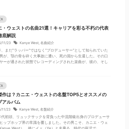
プス
エ・ウェストの名曲21選！キャリアを彩る不朽の代表
徹底解説
5/11/23
Kanye West
,
名曲紹介
4年、まだ"ラッパー"ではなく"プロデューサー"として知られていた
男が、顎の骨を砕く大事故に遭い、死の淵から生還した。その口
ヤーが通された状態でレコーディングされた楽曲が、彼の、そし
プス
傑作は？カニエ・ウェストの名盤TOP5とオススメの
ブアルバム
5/11/23
Kanye West
,
名盤紹介
0年代初頭、リュックサックを背負った中流階級出身のプロデューサ
ヒップホップ界の常識を覆しました。その男こそ、カニエ・ウェ
Kanye West）、後にイェ（Ye）と名乗る、時代の寵児で ...