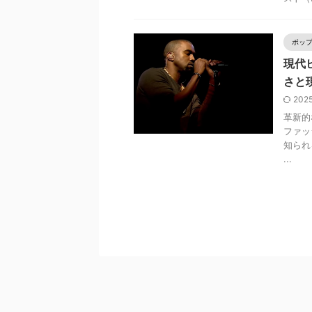
ポッ
現代
さと
202
革新的
ファッ
知られ
...