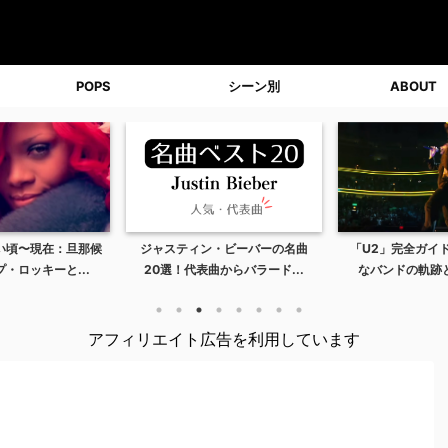
POPS
シーン別
ABOUT
い頃〜現在：旦那候
ジャスティン・ビーバーの名曲
「U2」完全ガイ
・ロッキーと...
20選！代表曲からバラード...
なバンドの軌跡と
アフィリエイト広告を利用しています