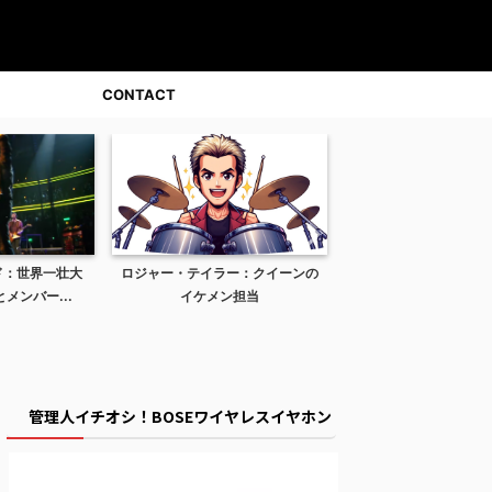
CONTACT
ド：世界一壮大
ロジャー・テイラー：クイーンの
クイーン「フラッシュ
メンバー...
イケメン担当
ン」：9枚目のアルバム
管理人イチオシ！BOSEワイヤレスイヤホン