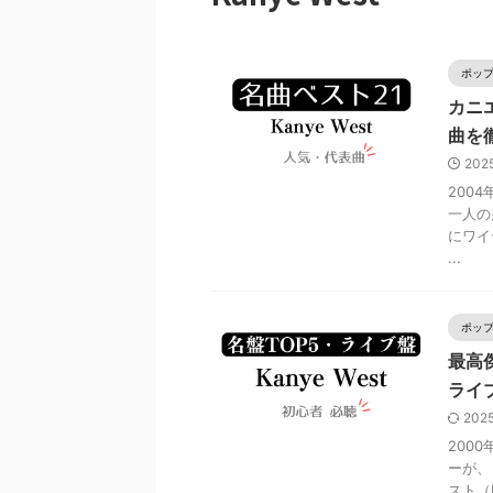
ポッ
カニ
曲を
202
200
一人の
にワイ
...
ポッ
最高
ライ
202
200
ーが、
スト（